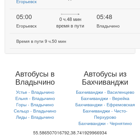
Егорьевск
05:00
05:48
0 ч.48 мин
время в пути
Егорьевск
Владычино
Время в пути 9 ч.50 мин
Автобусы в
Автобусы из
Владычино
Бахчиванджи
Устье - Владычино
Бахчиванджи - Василенцево
Ельня - Владычино
Бахчиванджи - Верейка
Горы - Владычино
Бахчиванджи - Ефремовская
Сельцо - Владычино
Бахчиванджи - Чисто-
Лиды - Владычино
Перхурово
Бахчиванджи - Чернятино
55.586507016792,38.741929966934