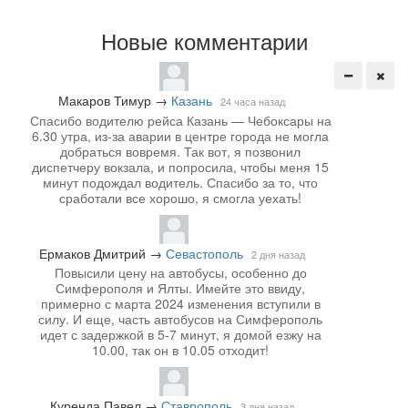
Новые комментарии
Макаров Тимур
→
Казань
24 часа назад
Спасибо водителю рейса Казань — Чебоксары на
6.30 утра, из-за аварии в центре города не могла
добраться вовремя. Так вот, я позвонил
диспетчеру вокзала, и попросила, чтобы меня 15
минут подождал водитель. Спасибо за то, что
сработали все хорошо, я смогла уехать!
Ермаков Дмитрий
→
Севастополь
2 дня назад
Повысили цену на автобусы, особенно до
Симферополя и Ялты. Имейте это ввиду,
примерно с марта 2024 изменения вступили в
силу. И еще, часть автобусов на Симферополь
идет с задержкой в 5-7 минут, я домой езжу на
10.00, так он в 10.05 отходит!
Куренда Павел
→
Ставрополь
3 дня назад