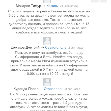
Макаров Тимур
→
Казань
24 часа назад
Спасибо водителю рейса Казань — Чебоксары на
6.30 утра, из-за аварии в центре города не могла
добраться вовремя. Так вот, я позвонил
диспетчеру вокзала, и попросила, чтобы меня 15
минут подождал водитель. Спасибо за то, что
сработали все хорошо, я смогла уехать!
Ермаков Дмитрий
→
Севастополь
2 дня назад
Повысили цену на автобусы, особенно до
Симферополя и Ялты. Имейте это ввиду,
примерно с марта 2024 изменения вступили в
силу. И еще, часть автобусов на Симферополь
идет с задержкой в 5-7 минут, я домой езжу на
10.00, так он в 10.05 отходит!
Куренда Павел
→
Ставрополь
3 дня назад
На Москву очень редко идут автобусы. Все таки
столица страны, а уехать порой сложно, из-за
того, что часто всего 1 раз в 1-2 дня идут
автобусы. А вот самолеты летают 6 раз в сутки,
разве это справедливо.