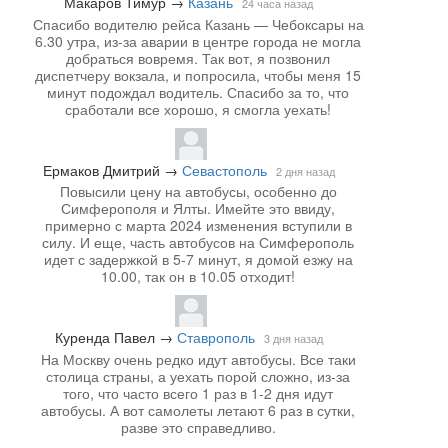
Макаров Тимур
→
Казань
24 часа назад
Спасибо водителю рейса Казань — Чебоксары на
6.30 утра, из-за аварии в центре города не могла
добраться вовремя. Так вот, я позвонил
диспетчеру вокзала, и попросила, чтобы меня 15
минут подождал водитель. Спасибо за то, что
сработали все хорошо, я смогла уехать!
Ермаков Дмитрий
→
Севастополь
2 дня назад
Повысили цену на автобусы, особенно до
Симферополя и Ялты. Имейте это ввиду,
примерно с марта 2024 изменения вступили в
силу. И еще, часть автобусов на Симферополь
идет с задержкой в 5-7 минут, я домой езжу на
10.00, так он в 10.05 отходит!
Куренда Павел
→
Ставрополь
3 дня назад
На Москву очень редко идут автобусы. Все таки
столица страны, а уехать порой сложно, из-за
того, что часто всего 1 раз в 1-2 дня идут
автобусы. А вот самолеты летают 6 раз в сутки,
разве это справедливо.