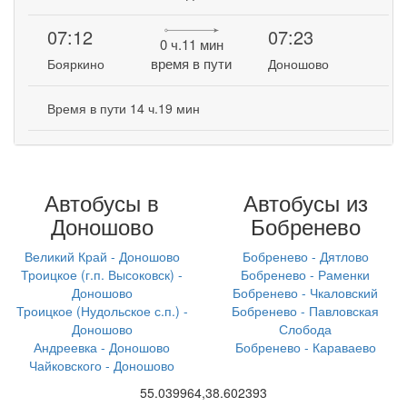
07:12
07:23
0 ч.11 мин
время в пути
Бояркино
Доношово
Время в пути 14 ч.19 мин
Автобусы в
Автобусы из
Доношово
Бобренево
Великий Край - Доношово
Бобренево - Дятлово
Троицкое (г.п. Высоковск) -
Бобренево - Раменки
Доношово
Бобренево - Чкаловский
Троицкое (Нудольское с.п.) -
Бобренево - Павловская
Доношово
Слобода
Андреевка - Доношово
Бобренево - Караваево
Чайковского - Доношово
55.039964,38.602393