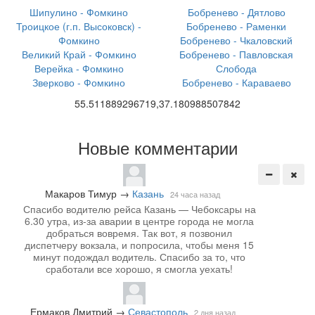
Шипулино - Фомкино
Бобренево - Дятлово
Троицкое (г.п. Высоковск) -
Бобренево - Раменки
Фомкино
Бобренево - Чкаловский
Великий Край - Фомкино
Бобренево - Павловская
Верейка - Фомкино
Слобода
Зверково - Фомкино
Бобренево - Караваево
55.511889296719,37.180988507842
Новые комментарии
Макаров Тимур
→
Казань
24 часа назад
Спасибо водителю рейса Казань — Чебоксары на
6.30 утра, из-за аварии в центре города не могла
добраться вовремя. Так вот, я позвонил
диспетчеру вокзала, и попросила, чтобы меня 15
минут подождал водитель. Спасибо за то, что
сработали все хорошо, я смогла уехать!
Ермаков Дмитрий
→
Севастополь
2 дня назад