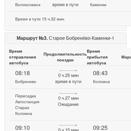
время в пути
Волоколамск
Каменки
Время в пути 15 ч.32 мин
Маршрут №3.
Старое Бобренёво-Каменки-1
Время
Время
Продолжительность
отправления
прибытия
Мар
поездки
автобуса
автобуса
08:18
08:43
0 ч.25 мин
время в пути
Бобренево
Коломна
Пересадка
0 ч.27 мин
Автостанция
Ожидание
Старая
Коломна
09:10
09:25
0 ч.15 мин