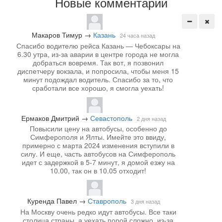
Новые комментарии
Макаров Тимур
→
Казань
24 часа назад
Спасибо водителю рейса Казань — Чебоксары на
6.30 утра, из-за аварии в центре города не могла
добраться вовремя. Так вот, я позвонил
диспетчеру вокзала, и попросила, чтобы меня 15
минут подождал водитель. Спасибо за то, что
сработали все хорошо, я смогла уехать!
Ермаков Дмитрий
→
Севастополь
2 дня назад
Повысили цену на автобусы, особенно до
Симферополя и Ялты. Имейте это ввиду,
примерно с марта 2024 изменения вступили в
силу. И еще, часть автобусов на Симферополь
идет с задержкой в 5-7 минут, я домой езжу на
10.00, так он в 10.05 отходит!
Куренда Павел
→
Ставрополь
3 дня назад
На Москву очень редко идут автобусы. Все таки
столица страны, а уехать порой сложно, из-за