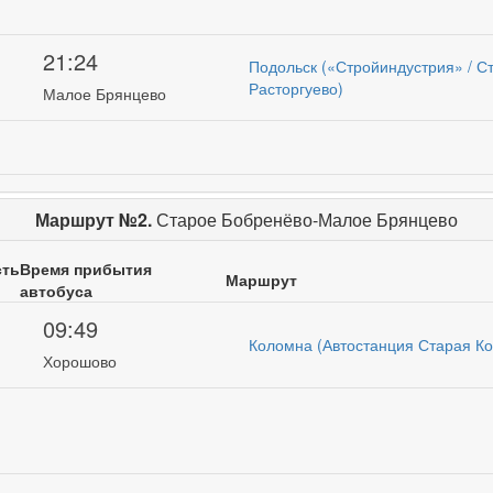
21:24
Подольск («Стройиндустрия» / С
Расторгуево)
Малое Брянцево
Маршрут №2.
Старое Бобренёво-Малое Брянцево
сть
Время прибытия
Маршрут
автобуса
09:49
Коломна (Автостанция Старая К
Хорошово