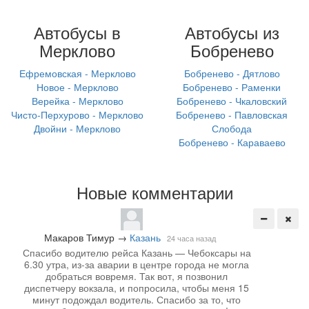
Автобусы в
Автобусы из
Мерклово
Бобренево
Ефремовская - Мерклово
Бобренево - Дятлово
Новое - Мерклово
Бобренево - Раменки
Верейка - Мерклово
Бобренево - Чкаловский
Чисто-Перхурово - Мерклово
Бобренево - Павловская
Двойни - Мерклово
Слобода
Бобренево - Караваево
Новые комментарии
Макаров Тимур
→
Казань
24 часа назад
Спасибо водителю рейса Казань — Чебоксары на
6.30 утра, из-за аварии в центре города не могла
добраться вовремя. Так вот, я позвонил
диспетчеру вокзала, и попросила, чтобы меня 15
минут подождал водитель. Спасибо за то, что