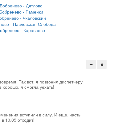
Бобренево - Дятлово
Бобренево - Раменки
обренево - Чкаловский
нево - Павловская Слобода
обренево - Караваево
вовремя. Так вот, я позвонил диспетчеру
е хорошо, я смогла уехать!
менения вступили в силу. И еще, часть
 в 10.05 отходит!