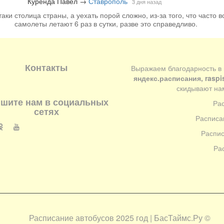
Куренда Павел
→
Ставрополь
3 дня назад
аки столица страны, а уехать порой сложно, из-за того, что часто вс
самолеты летают 6 раз в сутки, разве это справедливо.
Контакты
Выражаем благодарность в
яндекс.расписания, raspi
скидывают нам
шите нам в социальных
Ра
сетях
Расписа
Распис
Ра
Расписание автобусов 2025 год | БасТаймс.Ру
©