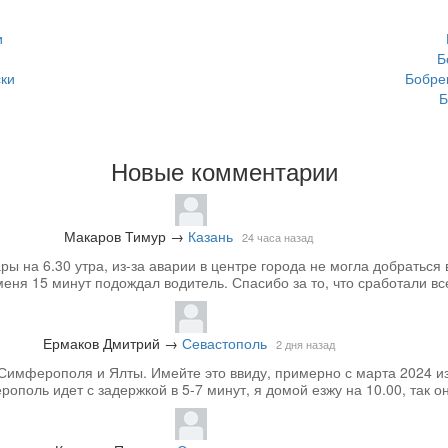
и
Б
ски
Бобре
Б
Новые комментарии
Макаров Тимур
→
Казань
24 часа назад
 на 6.30 утра, из-за аварии в центре города не могла добраться 
меня 15 минут подождал водитель. Спасибо за то, что сработали вс
Ермаков Дмитрий
→
Севастополь
2 дня назад
Симферополя и Ялты. Имейте это ввиду, примерно с марта 2024 из
ополь идет с задержкой в 5-7 минут, я домой езжу на 10.00, так он