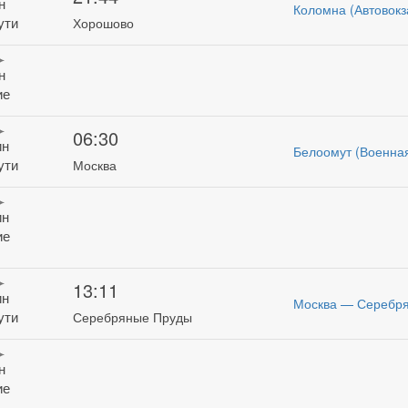
н
Коломна (Автовок
ути
Хорошово
н
ие
06:30
ин
Белоомут (Военная
ути
Москва
ин
ие
13:11
ин
Москва — Серебр
ути
Серебряные Пруды
н
ие