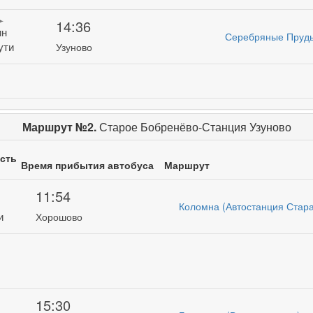
14:36
ин
Серебряные Пруды
ути
Узуново
Маршрут №2.
Старое Бобренёво-Станция Узуново
сть
Время прибытия автобуса
Маршрут
11:54
Коломна (Автостанция Стар
и
Хорошово
15:30