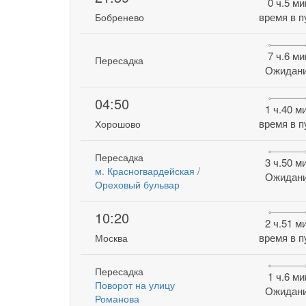
0 ч.5 ми
время в п
Бобренево
7 ч.6 ми
Пересадка
Ожидан
04:50
1 ч.40 м
время в п
Хорошово
Пересадка
3 ч.50 м
м. Красногвардейская /
Ожидан
Ореховый бульвар
10:20
2 ч.51 м
время в п
Москва
Пересадка
1 ч.6 ми
Поворот на улицу
Ожидан
Романова