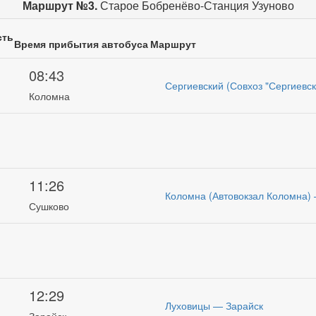
Маршрут №3.
Старое Бобренёво-Станция Узуново
сть
Время прибытия автобуса
Маршрут
08:43
Сергиевский (Совхоз "Сергиевс
и
Коломна
11:26
Коломна (Автовокзал Коломна)
и
Сушково
12:29
Луховицы — Зарайск
и
Зарайск