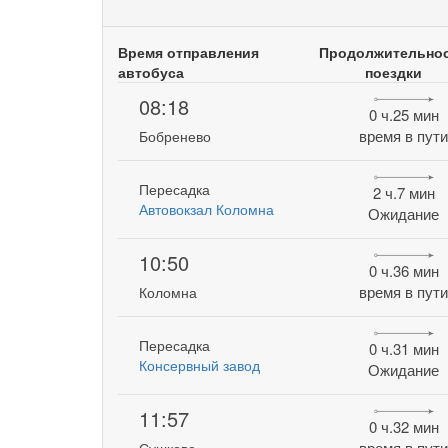
Время отправления
Продолжительно
автобуса
поездки
08:18
0 ч.25 мин
время в пут
Бобренево
Пересадка
2 ч.7 мин
Автовокзал Коломна
Ожидание
10:50
0 ч.36 мин
время в пут
Коломна
Пересадка
0 ч.31 мин
Консервный завод
Ожидание
11:57
0 ч.32 мин
время в пут
Сушково