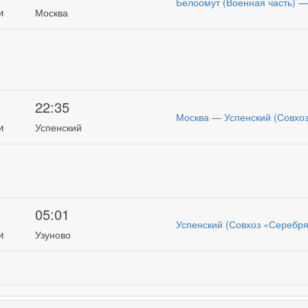
Белоомут (Военная часть) —
и
Москва
22:35
Москва — Успенский (Совхо
и
Успенский
05:01
Успенский (Совхоз «Серебр
и
Узуново