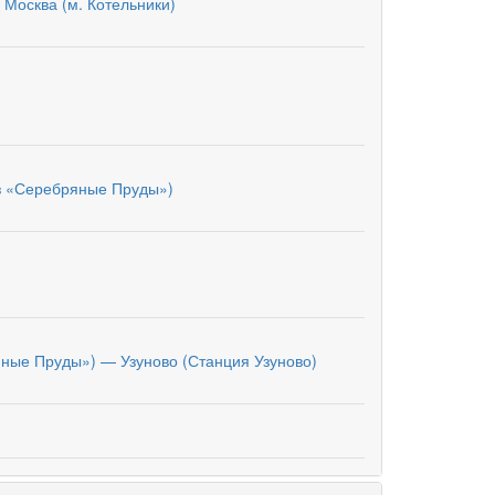
 Москва (м. Котельники)
з «Серебряные Пруды»)
яные Пруды») — Узуново (Станция Узуново)