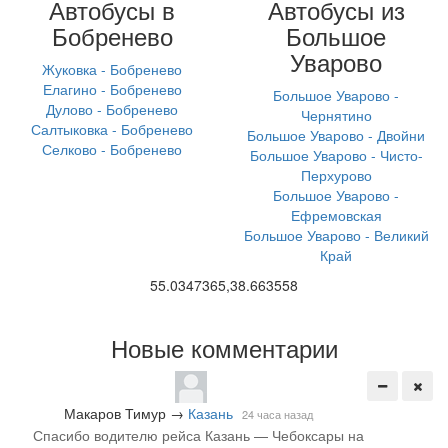
Автобусы в
Автобусы из
Бобренево
Большое
Уварово
Жуковка - Бобренево
Елагино - Бобренево
Большое Уварово -
Дулово - Бобренево
Чернятино
Салтыковка - Бобренево
Большое Уварово - Двойни
Селково - Бобренево
Большое Уварово - Чисто-
Перхурово
Большое Уварово -
Ефремовская
Большое Уварово - Великий
Край
55.0347365,38.663558
Новые комментарии
Макаров Тимур
→
Казань
24 часа назад
Спасибо водителю рейса Казань — Чебоксары на