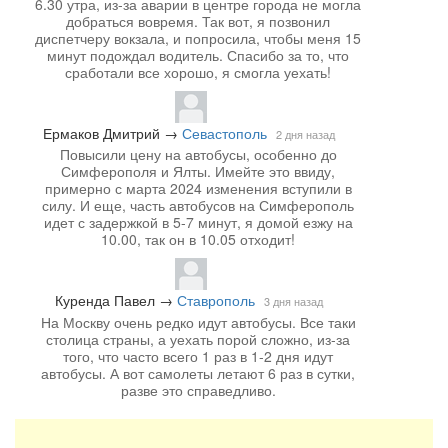
6.30 утра, из-за аварии в центре города не могла
добраться вовремя. Так вот, я позвонил
диспетчеру вокзала, и попросила, чтобы меня 15
минут подождал водитель. Спасибо за то, что
сработали все хорошо, я смогла уехать!
Ермаков Дмитрий
→
Севастополь
2 дня назад
Повысили цену на автобусы, особенно до
Симферополя и Ялты. Имейте это ввиду,
примерно с марта 2024 изменения вступили в
силу. И еще, часть автобусов на Симферополь
идет с задержкой в 5-7 минут, я домой езжу на
10.00, так он в 10.05 отходит!
Куренда Павел
→
Ставрополь
3 дня назад
На Москву очень редко идут автобусы. Все таки
столица страны, а уехать порой сложно, из-за
того, что часто всего 1 раз в 1-2 дня идут
автобусы. А вот самолеты летают 6 раз в сутки,
разве это справедливо.