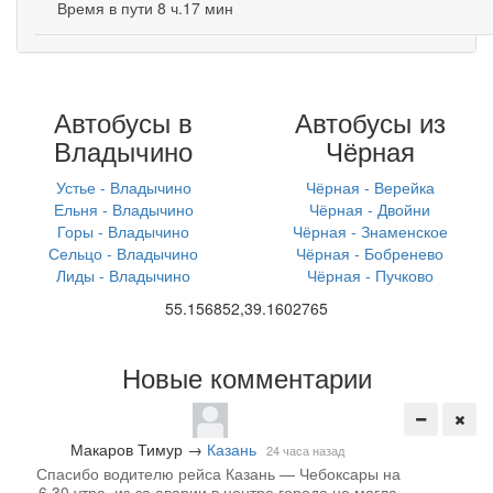
Время в пути 8 ч.17 мин
Автобусы в
Автобусы из
Владычино
Чёрная
Устье - Владычино
Чёрная - Верейка
Ельня - Владычино
Чёрная - Двойни
Горы - Владычино
Чёрная - Знаменское
Сельцо - Владычино
Чёрная - Бобренево
Лиды - Владычино
Чёрная - Пучково
55.156852,39.1602765
Новые комментарии
Макаров Тимур
→
Казань
24 часа назад
Спасибо водителю рейса Казань — Чебоксары на
6.30 утра, из-за аварии в центре города не могла