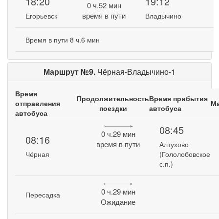
18:20
19:12
0 ч.52 мин
время в пути
Егорьевск
Владычино
Время в пути 8 ч.6 мин
Маршрут №9.
Чёрная-Владычино-1
Время
Продолжительность
Время прибытия
отправления
М
поездки
автобуса
автобуса
08:45
0 ч.29 мин
08:16
время в пути
Алтухово
Чёрная
(Гололобовское
с.п.)
0 ч.29 мин
Пересадка
Ожидание