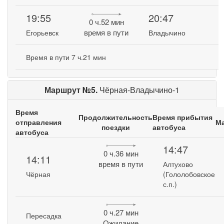
19:55
20:47
0 ч.52 мин
время в пути
Егорьевск
Владычино
Время в пути 7 ч.21 мин
Маршрут №5.
Чёрная-Владычино-1
Время
Продолжительность
Время прибытия
отправления
М
поездки
автобуса
автобуса
14:47
0 ч.36 мин
14:11
время в пути
Алтухово
Чёрная
(Гололобовское
с.п.)
0 ч.27 мин
Пересадка
Ожидание