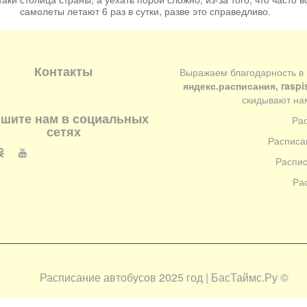
самолеты летают 6 раз в сутки, разве это справедливо.
Контакты
Выражаем благодарность в
яндекс.расписания, raspi
скидывают нам
шите нам в социальных
Ра
сетях
Расписа
Распис
Ра
Расписание автобусов 2025 год | БасТаймс.Ру
©