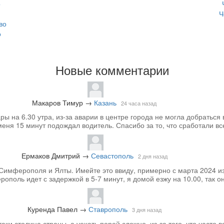
о
Ч
во
о
Новые комментарии
Макаров Тимур
→
Казань
24 часа назад
 на 6.30 утра, из-за аварии в центре города не могла добраться 
меня 15 минут подождал водитель. Спасибо за то, что сработали вс
Ермаков Дмитрий
→
Севастополь
2 дня назад
Симферополя и Ялты. Имейте это ввиду, примерно с марта 2024 из
ополь идет с задержкой в 5-7 минут, я домой езжу на 10.00, так он
Куренда Павел
→
Ставрополь
3 дня назад
аки столица страны, а уехать порой сложно, из-за того, что часто вс