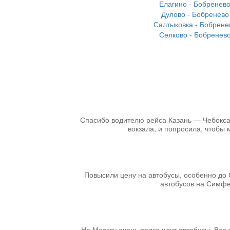
Елагино - Бобренев
Дулово - Бобренево
Салтыковка - Бобрене
Селково - Бобренев
Спасибо водителю рейса Казань — Чебоксары
вокзала, и попросила, чтобы 
Повысили цену на автобусы, особенно до 
автобусов на Симфер
На Москву очень редко идут автобусы. Все т