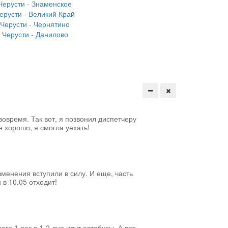
Черусти - Знаменское
ерусти - Великий Край
Черусти - Чернятино
Черусти - Данилово
вовремя. Так вот, я позвонил диспетчеру
е хорошо, я смогла уехать!
менения вступили в силу. И еще, часть
 в 10.05 отходит!
его 1 раз в 1-2 дня идут автобусы. А вот