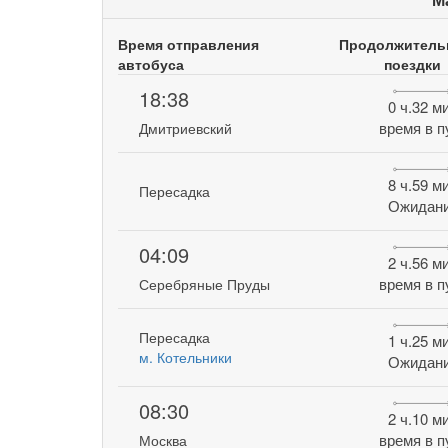
Время отправления
Продолжитель
автобуса
поездки
18:38
0 ч.32 м
время в п
Дмитриевский
8 ч.59 м
Пересадка
Ожидан
04:09
2 ч.56 м
время в п
Серебряные Пруды
Пересадка
1 ч.25 м
м. Котельники
Ожидан
08:30
2 ч.10 м
время в п
Москва