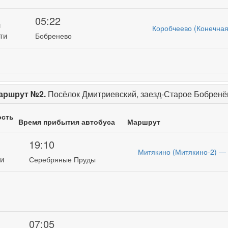
05:22
н
Коробчеево (Конечная
ти
Бобренево
аршрут №2.
Посёлок Дмитриевский, заезд-Старое Бобренё
ость
Время прибытия автобуса
Маршрут
19:10
Митякино (Митякино-2) 
ти
Серебряные Пруды
07:05