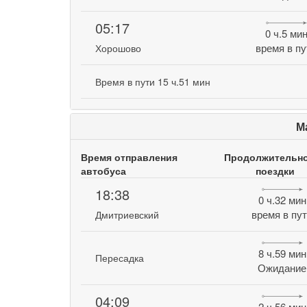
05:17
0 ч.5 ми
время в пу
Хорошово
Время в пути 15 ч.51 мин
М
Время отправления
Продолжительн
автобуса
поездки
18:38
0 ч.32 мин
время в пу
Дмитриевский
8 ч.59 мин
Пересадка
Ожидание
04:09
2 ч.56 мин