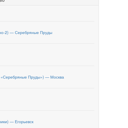
но-2) — Серебряные Пруды
з «Серебряные Пруды») — Москва
ники) — Егорьевск