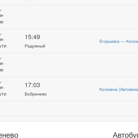
ин
ие
15:49
ин
Егорьевск — Коло
ути
Радужный
ин
ие
17:03
ин
Коломна (Автовокз
ути
Бобренево
енево
Автобу