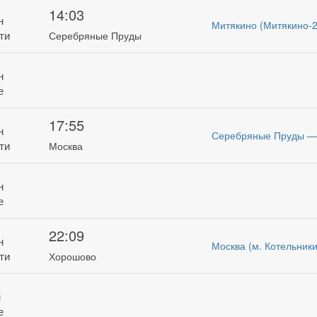
14:03
н
Митякино (Митякино-
ти
Серебряные Пруды
н
е
17:55
н
Серебряные Пруды —
ти
Москва
н
е
22:09
н
Москва (м. Котельник
ти
Хорошово
н
е