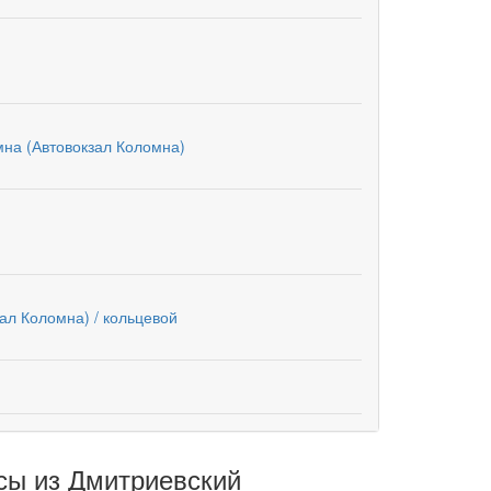
мна (Автовокзал Коломна)
ал Коломна) / кольцевой
сы из Дмитриевский