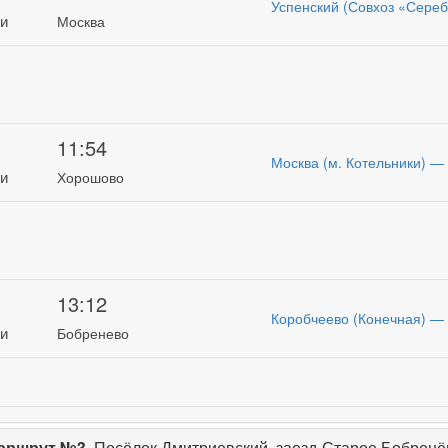
Успенский (Совхоз «Сере
ти
Москва
11:54
Москва (м. Котельники) —
ти
Хорошово
13:12
Коробчеево (Конечная) —
ти
Бобренево
аршрут №3.
Посёлок Дмитриевский, заезд-Старое Бобренё