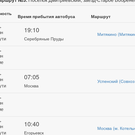
ность
Время прибытия автобуса
Маршрут
19:10
ин
Митякино (Митяки
ути
Серебряные Пруды
ин
ие
07:05
ин
Успенский (Совхо
ути
Москва
ин
ие
10:40
ин
Москва (м. Котель
ути
Егорьевск