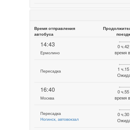
Время отправления
Продолжите
автобуса
поезд
14:43
0 ч.42
время в
Ермолино
1 ч.15
Пересадка
Ожид
16:40
0 ч.55
время в
Москва
Пересадка
0 ч.30
Ногинск, автовокзал
Ожид