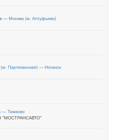
в — Москва (м. Алтуфьево)
 (м. Партизанская) — Ногинск
к — Тимково
О "МОСТРАНСАВТО"