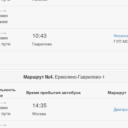
 мин
ание
10:43
Ногинс
 мин
ГУП М
 пути
Гаврилово
Маршрут №4.
Ермолино-Гаврилово-1
льность
Время прибытия автобуса
Маршрут
ки
14:35
 мин
Дмитро
 пути
Москва