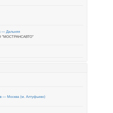
к — Дальняя
О "МОСТРАНСАВТО"
в — Москва (м. Алтуфьево)