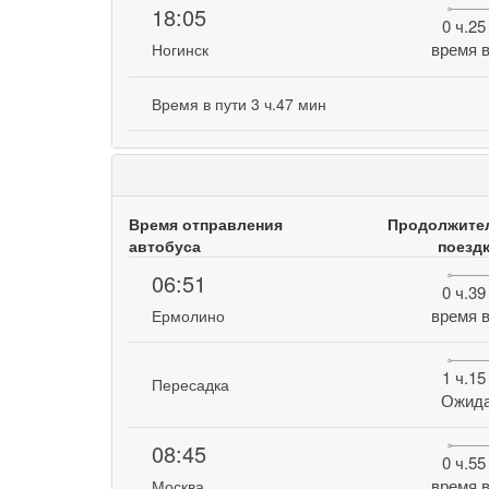
18:05
0 ч.25
время в
Ногинск
Время в пути 3 ч.47 мин
Время отправления
Продолжите
автобуса
поезд
06:51
0 ч.39
время в
Ермолино
1 ч.15
Пересадка
Ожид
08:45
0 ч.55
время в
Москва