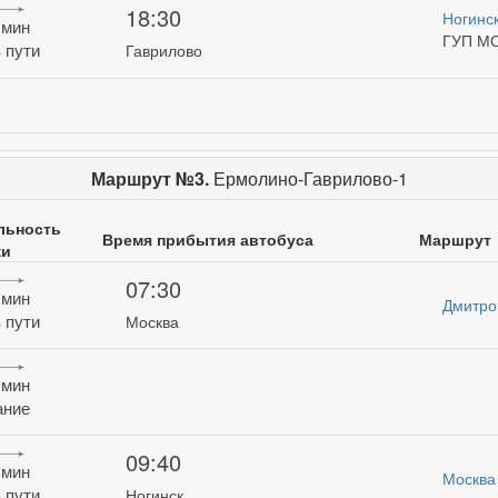
18:30
Ногинс
 мин
ГУП М
 пути
Гаврилово
Маршрут №3.
Ермолино-Гаврилово-1
льность
Время прибытия автобуса
Маршрут
ки
07:30
 мин
Дмитро
 пути
Москва
 мин
ание
09:40
 мин
Москва
 пути
Ногинск