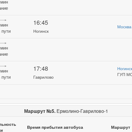
 мин
ание
16:45
 мин
Москва
 пути
Ногинск
 мин
ание
17:48
Ногинс
 мин
ГУП М
 пути
Гаврилово
Маршрут №5.
Ермолино-Гаврилово-1
льность
Время прибытия автобуса
Маршрут
ки