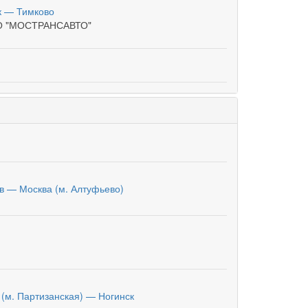
к — Тимково
О "МОСТРАНСАВТО"
в — Москва (м. Алтуфьево)
 (м. Партизанская) — Ногинск