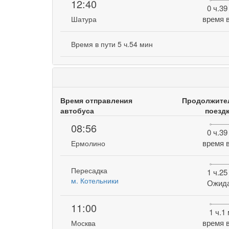
12:40
0 ч.39
время в
Шатура
Время в пути 5 ч.54 мин
Время отправления
Продолжите
автобуса
поезд
08:56
0 ч.39
время в
Ермолино
Пересадка
1 ч.25
м. Котельники
Ожид
11:00
1 ч.1
время в
Москва