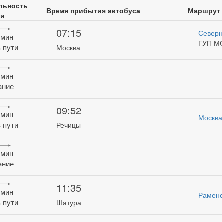
льность
Время прибытия автобуса
Маршрут
ки
07:15
Северн
 мин
ГУП М
 пути
Москва
 мин
ание
09:52
 мин
Москва
 пути
Речицы
 мин
ание
11:35
 мин
Рамен
 пути
Шатура