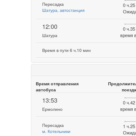
Пересадка
0 ч.25
Шатура, автостанция
Ожид
12:00
0 ч.35
время в
Шатура
Время в пути 6 ч.10 мин
Время отправления
Продолжите
автобуса
поезд
13:53
0 ч.42
время в
Ермолино
Пересадка
1 ч.25
м. Котельники
Ожид