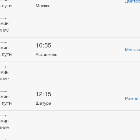
Дмитро
 пути
Москва
 мин
ание
10:55
 мин
Москва
 пути
Асташково
 мин
ание
12:15
 мин
Рамен
 пути
Шатура
 мин
ание