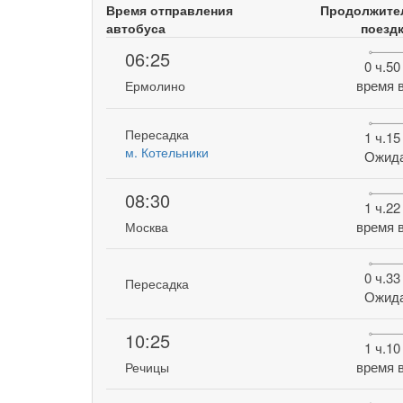
Время отправления
Продолжите
автобуса
поезд
06:25
0 ч.50
время в
Ермолино
Пересадка
1 ч.15
м. Котельники
Ожид
08:30
1 ч.22
время в
Москва
0 ч.33
Пересадка
Ожид
10:25
1 ч.10
время в
Речицы