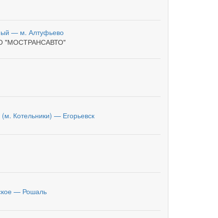
ый — м. Алтуфьево
О "МОСТРАНСАВТО"
 (м. Котельники) — Егорьевск
ское — Рошаль