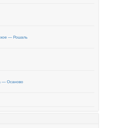
ское — Рошаль
а — Осаново