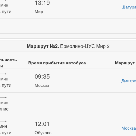
13:19
 мин
Шатура
 пути
Мир
Маршрут №2.
Ермолино-ЦУС Мир 2
льность
Время прибытия автобуса
Маршрут
ки
09:35
 мин
Дмитро
 пути
Москва
 мин
ание
12:01
 мин
Москва
 пути
Обухово