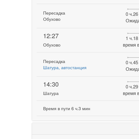
Пересадка
0 ч.26
Обухово
Ожид
12:27
1 ч.18
время в
Обухово
Пересадка
0 ч.45
Шатура, автостанция
Ожид
14:30
0 ч.29
время в
Шатура
Время в пути 6 ч.3 мин