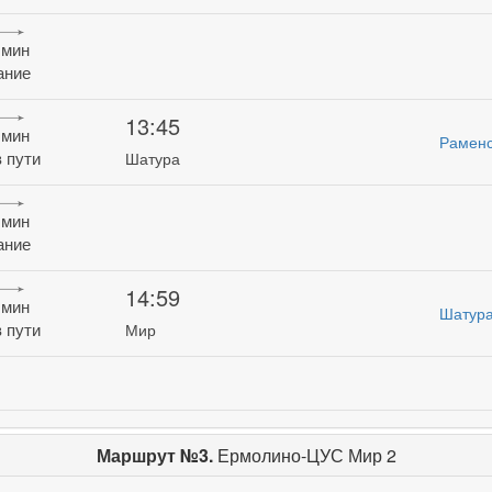
 мин
ание
13:45
 мин
Рамен
 пути
Шатура
 мин
ание
14:59
 мин
Шатур
 пути
Мир
Маршрут №3.
Ермолино-ЦУС Мир 2