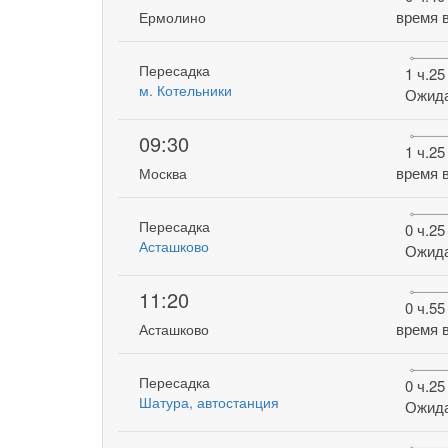
время в
Ермолино
Пересадка
1 ч.25
м. Котельники
Ожид
09:30
1 ч.25
время в
Москва
Пересадка
0 ч.25
Асташково
Ожид
11:20
0 ч.55
время в
Асташково
Пересадка
0 ч.25
Шатура, автостанция
Ожид