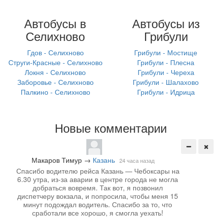
Автобусы в
Автобусы из
Селихново
Грибули
Гдов - Селихново
Грибули - Мостище
Струги-Красные - Селихново
Грибули - Плесна
Локня - Селихново
Грибули - Череха
Заборовье - Селихново
Грибули - Шалахово
Палкино - Селихново
Грибули - Идрица
Новые комментарии
Макаров Тимур
→
Казань
24 часа назад
Спасибо водителю рейса Казань — Чебоксары на
6.30 утра, из-за аварии в центре города не могла
добраться вовремя. Так вот, я позвонил
диспетчеру вокзала, и попросила, чтобы меня 15
минут подождал водитель. Спасибо за то, что
сработали все хорошо, я смогла уехать!