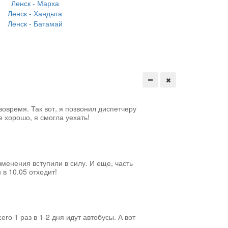
Ленск - Марха
Ленск - Хандыга
Ленск - Батамай
вовремя. Так вот, я позвонил диспетчеру
е хорошо, я смогла уехать!
менения вступили в силу. И еще, часть
 в 10.05 отходит!
его 1 раз в 1-2 дня идут автобусы. А вот