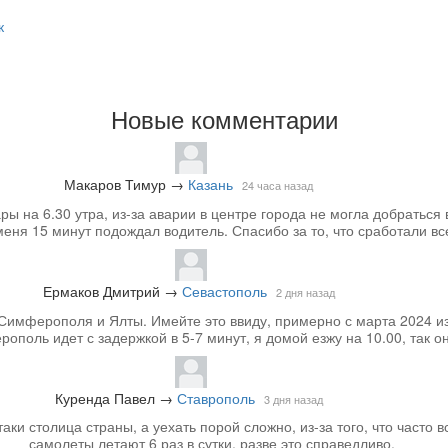
к
Новые комментарии
Макаров Тимур
→
Казань
24 часа назад
 на 6.30 утра, из-за аварии в центре города не могла добраться 
меня 15 минут подождал водитель. Спасибо за то, что сработали вс
Ермаков Дмитрий
→
Севастополь
2 дня назад
Симферополя и Ялты. Имейте это ввиду, примерно с марта 2024 из
ополь идет с задержкой в 5-7 минут, я домой езжу на 10.00, так он
Куренда Павел
→
Ставрополь
3 дня назад
аки столица страны, а уехать порой сложно, из-за того, что часто вс
самолеты летают 6 раз в сутки, разве это справедливо.