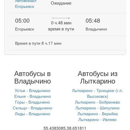
Автовокзал
Ожидание
Егорьевск
05:00
05:48
0 ч.48 мин
время в пути
Егорьевск
Владычино
Время в пути 8 ч.17 мин
Автобусы в
Автобусы из
Владычино
Лыткарино
Устье - Владычино
Лыткарино - Троицкое (г.п.
Ельня - Владычино
Высоковск)
Горы - Владычино
Лыткарино - Бобренево
Сельцо - Владычино
Лыткарино - Шипулино
Лиды - Владычино
Лыткарино - Верейка
Лыткарино - Ивлево
55.4383085,38.651811