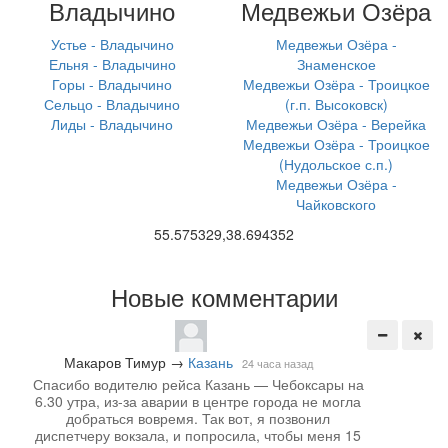
Владычино
Медвежьи Озёра
Устье - Владычино
Медвежьи Озёра -
Ельня - Владычино
Знаменское
Горы - Владычино
Медвежьи Озёра - Троицкое
Сельцо - Владычино
(г.п. Высоковск)
Лиды - Владычино
Медвежьи Озёра - Верейка
Медвежьи Озёра - Троицкое
(Нудольское с.п.)
Медвежьи Озёра -
Чайковского
55.575329,38.694352
Новые комментарии
Макаров Тимур
→
Казань
24 часа назад
Спасибо водителю рейса Казань — Чебоксары на
6.30 утра, из-за аварии в центре города не могла
добраться вовремя. Так вот, я позвонил
диспетчеру вокзала, и попросила, чтобы меня 15