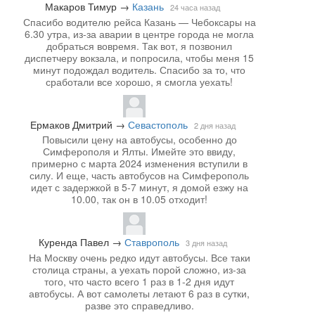
Макаров Тимур
→
Казань
24 часа назад
Спасибо водителю рейса Казань — Чебоксары на
6.30 утра, из-за аварии в центре города не могла
добраться вовремя. Так вот, я позвонил
диспетчеру вокзала, и попросила, чтобы меня 15
минут подождал водитель. Спасибо за то, что
сработали все хорошо, я смогла уехать!
Ермаков Дмитрий
→
Севастополь
2 дня назад
Повысили цену на автобусы, особенно до
Симферополя и Ялты. Имейте это ввиду,
примерно с марта 2024 изменения вступили в
силу. И еще, часть автобусов на Симферополь
идет с задержкой в 5-7 минут, я домой езжу на
10.00, так он в 10.05 отходит!
Куренда Павел
→
Ставрополь
3 дня назад
На Москву очень редко идут автобусы. Все таки
столица страны, а уехать порой сложно, из-за
того, что часто всего 1 раз в 1-2 дня идут
автобусы. А вот самолеты летают 6 раз в сутки,
разве это справедливо.