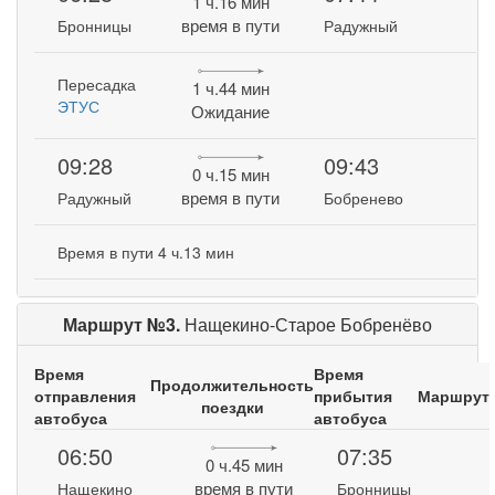
1 ч.16 мин
время в пути
Бронницы
Радужный
Пересадка
1 ч.44 мин
ЭТУС
Ожидание
09:28
09:43
0 ч.15 мин
время в пути
Радужный
Бобренево
Время в пути 4 ч.13 мин
Маршрут №3.
Нащекино-Старое Бобренёво
Время
Время
Продолжительность
отправления
прибытия
Маршрут
поездки
автобуса
автобуса
06:50
07:35
0 ч.45 мин
время в пути
Нащекино
Бронницы