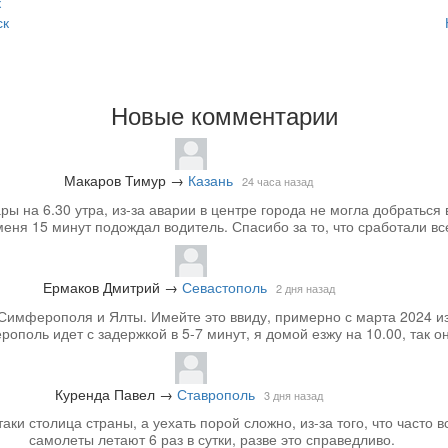
к
ск
Новые комментарии
Макаров Тимур
→
Казань
24 часа назад
 на 6.30 утра, из-за аварии в центре города не могла добраться 
меня 15 минут подождал водитель. Спасибо за то, что сработали вс
Ермаков Дмитрий
→
Севастополь
2 дня назад
Симферополя и Ялты. Имейте это ввиду, примерно с марта 2024 из
ополь идет с задержкой в 5-7 минут, я домой езжу на 10.00, так он
Куренда Павел
→
Ставрополь
3 дня назад
аки столица страны, а уехать порой сложно, из-за того, что часто вс
самолеты летают 6 раз в сутки, разве это справедливо.