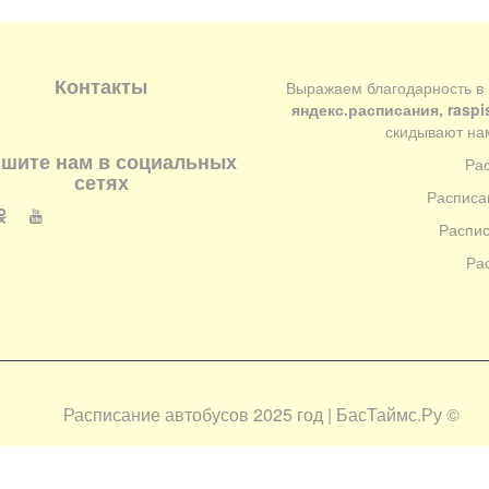
Контакты
Выражаем благодарность в
яндекс.расписания, raspi
скидывают нам
шите нам в социальных
Ра
сетях
Расписа
Распис
Ра
Расписание автобусов 2025 год | БасТаймс.Ру
©