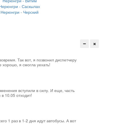
Нерюнгри - Витим
Нерюнгри - Саскылах
Нерюнгри - Черский
вовремя. Так вот, я позвонил диспетчеру
е хорошо, я смогла уехать!
менения вступили в силу. И еще, часть
 в 10.05 отходит!
его 1 раз в 1-2 дня идут автобусы. А вот