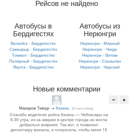
Рейсов не найдено
Автобусы в
Автобусы из
Бердигестях
Нерюнгри
Вилюйск - Бердигестях
Нерюнгри - Мирный
Саккырыр - Бердигестях
Нерюнгри - Чагда
Томмот - Бердигестях
Нерюнгри - Витим
Полярный - Бердигестях
Нерюнгри - Саскылах
Якутск - Бердигестях
Нерюнгри - Черский
Новые комментарии
Макаров Тимур
→
Казань
24 часа назад
Спасибо водителю рейса Казань — Чебоксары на
6.30 утра, из-за аварии в центре города не могла
добраться вовремя. Так вот, я позвонил
диспетчеру вокзала, и попросила, чтобы меня 15