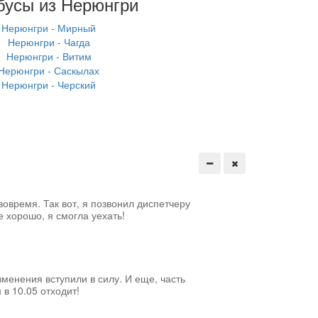
бусы из Нерюнгри
Нерюнгри - Мирный
Нерюнгри - Чагда
Нерюнгри - Витим
Нерюнгри - Саскылах
Нерюнгри - Черский
вовремя. Так вот, я позвонил диспетчеру
е хорошо, я смогла уехать!
менения вступили в силу. И еще, часть
 в 10.05 отходит!