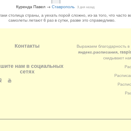
Куренда Павел
→
Ставрополь
3 дня назад
аки столица страны, а уехать порой сложно, из-за того, что часто вс
самолеты летают 6 раз в сутки, разве это справедливо.
Контакты
Выражаем благодарность в
яндекс.расписания, raspi
скидывают нам
шите нам в социальных
Ра
сетях
Расписа
Распис
Ра