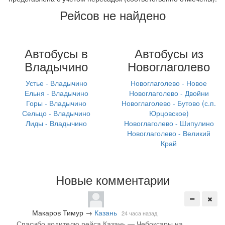
Рейсов не найдено
Автобусы в
Автобусы из
Владычино
Новоглаголево
Устье - Владычино
Новоглаголево - Новое
Ельня - Владычино
Новоглаголево - Двойни
Горы - Владычино
Новоглаголево - Бутово (с.п.
Сельцо - Владычино
Юрцовское)
Лиды - Владычино
Новоглаголево - Шипулино
Новоглаголево - Великий
Край
Новые комментарии
Макаров Тимур
→
Казань
24 часа назад
Спасибо водителю рейса Казань — Чебоксары на