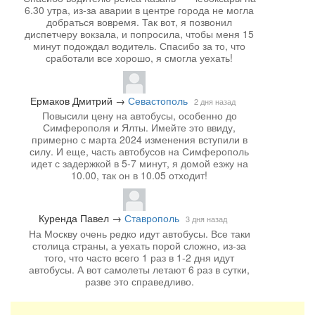
6.30 утра, из-за аварии в центре города не могла
добраться вовремя. Так вот, я позвонил
диспетчеру вокзала, и попросила, чтобы меня 15
минут подождал водитель. Спасибо за то, что
сработали все хорошо, я смогла уехать!
Ермаков Дмитрий
→
Севастополь
2 дня назад
Повысили цену на автобусы, особенно до
Симферополя и Ялты. Имейте это ввиду,
примерно с марта 2024 изменения вступили в
силу. И еще, часть автобусов на Симферополь
идет с задержкой в 5-7 минут, я домой езжу на
10.00, так он в 10.05 отходит!
Куренда Павел
→
Ставрополь
3 дня назад
На Москву очень редко идут автобусы. Все таки
столица страны, а уехать порой сложно, из-за
того, что часто всего 1 раз в 1-2 дня идут
автобусы. А вот самолеты летают 6 раз в сутки,
разве это справедливо.