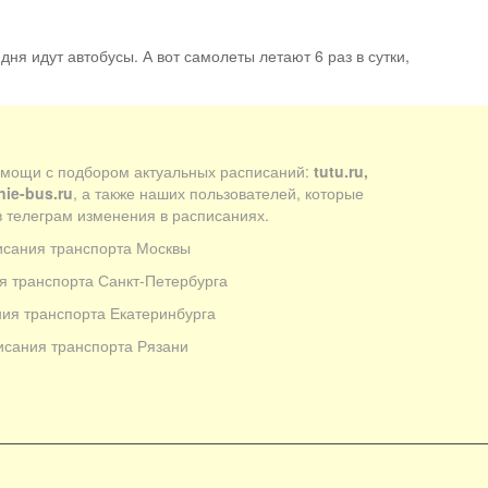
 дня идут автобусы. А вот самолеты летают 6 раз в сутки,
омощи с подбором актуальных расписаний:
tutu.ru,
nie-bus.ru
, а также наших пользователей, которые
 телеграм изменения в расписаниях.
исания транспорта Москвы
я транспорта Санкт-Петербурга
ия транспорта Екатеринбурга
исания транспорта Рязани