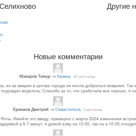
 Селихново
Другие 
ново
во
о
Новые комментарии
Макаров Тимур
→
Казань
24 часа назад
, из-за аварии в центре города не могла добраться вовремя. Так в
подождал водитель. Спасибо за то, что сработали все хорошо, я см
Ермаков Дмитрий
→
Севастополь
2 дня назад
лты. Имейте это ввиду, примерно с марта 2024 изменения вступи
задержкой в 5-7 минут, я домой езжу на 10.00, так он в 10.05 отходит