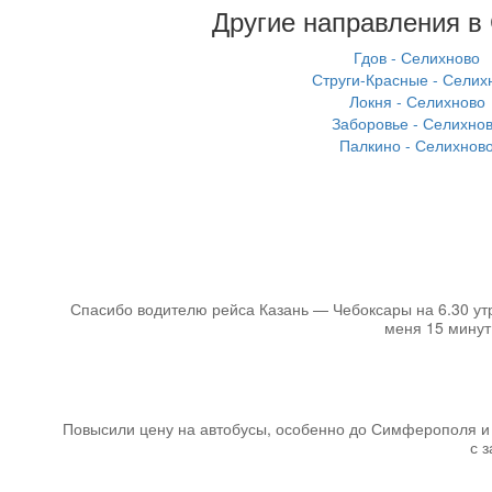
Другие направления в
Гдов - Селихново
Струги-Красные - Селих
Локня - Селихново
Заборовье - Селихно
Палкино - Селихнов
Спасибо водителю рейса Казань — Чебоксары на 6.30 утра
меня 15 минут 
Повысили цену на автобусы, особенно до Симферополя и Я
с 