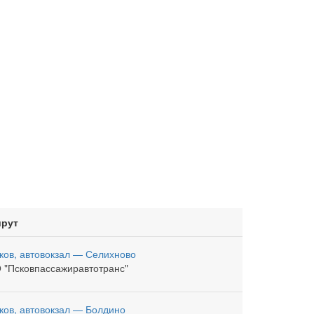
рут
ков, автовокзал — Селихново
 "Псковпассажиравтотранс"
ков, автовокзал — Болдино