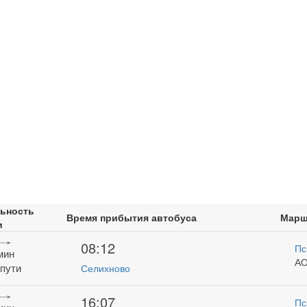
ьность
Время прибытия автобуса
Марш
и
08:12
Пс
 мин
АО
 пути
Селихново
16:07
Пс