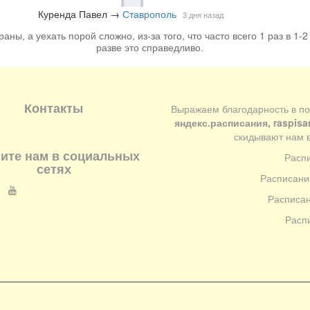
Куренда Павел
→
Ставрополь
3 дня назад
аны, а уехать порой сложно, из-за того, что часто всего 1 раз в 1-2
разве это справедливо.
Контакты
Выражаем благодарность в п
яндекс.расписания, raspisa
скидывают нам в
ите нам в социальных
Расп
сетях
Расписани
Расписан
Расп