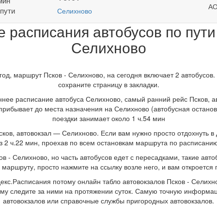
 мин
АО
 пути
Селихново
 расписания автобусов по пути
Селихново
од, маршрут Псков - Селихново, на сегодня включает 2 автобусов
сохраните страницу в закладки.
реннее расписание автобуса Селихново, самый ранний рейс Псков, 
и прибывает до места назначения на Селихново (автобусная останов
поездки занимает около 1 ч.54 мин
ов, автовокзал — Селихново. Если вам нужно просто отдохнуть в д
ез 2 ч.22 мин, проехав по всем остановкам маршрута по расписанию
в - Селихново, но часть автобусов едет с пересадками, такие авто
 маршруту, просто нажмите на ссылку возле него, и вам откроетс
кс.Расписания потому онлайн табло автовокзалов Псков - Селихнов
ому следите за ними на протяжении суток. Самую точную информа
автовокзалов или справочные службы пригородных автовокзалов.