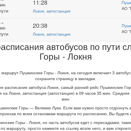
11:28
Пушк
мин
АО "
пути
Локня, автостанция
20:38
Пушк
мин
АО "
пути
Локня, автостанция
асписания автобусов по пути 
Горы - Локня
 маршрут Пушкинские Горы - Локня, на сегодня включает 3 автобу
сохраните страницу в закладки.
ннее расписание автобуса Локня, самый ранний рейс Пушкинские Го
я на Локня, автостанция (автостанция) в 09 часов 35 мин. Средняя
мин
инские Горы — Великие Луки. Если вам нужно просто отдохнуть в 
, проехав по всем остановкам маршрута по расписанию, Вы будете 
инские Горы - Локня, но часть автобусов едет с пересадками, таки
 по маршруту, просто нажмите на ссылку возле него, и вам откро