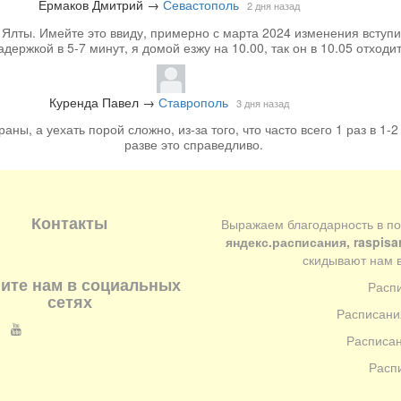
Ермаков Дмитрий
→
Севастополь
2 дня назад
лты. Имейте это ввиду, примерно с марта 2024 изменения вступи
задержкой в 5-7 минут, я домой езжу на 10.00, так он в 10.05 отходит
Куренда Павел
→
Ставрополь
3 дня назад
аны, а уехать порой сложно, из-за того, что часто всего 1 раз в 1-2
разве это справедливо.
Контакты
Выражаем благодарность в п
яндекс.расписания, raspisa
скидывают нам в
ите нам в социальных
Расп
сетях
Расписани
Расписан
Расп