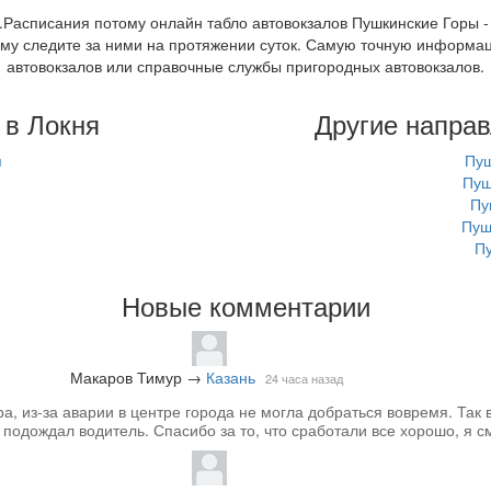
Расписания потому онлайн табло автовокзалов Пушкинские Горы - Л
ому следите за ними на протяжении суток. Самую точную информа
автовокзалов или справочные службы пригородных автовокзалов.
 в Локня
Другие напра
я
Пуш
Пуш
Пу
Пуш
Пу
Новые комментарии
Макаров Тимур
→
Казань
24 часа назад
, из-за аварии в центре города не могла добраться вовремя. Так в
подождал водитель. Спасибо за то, что сработали все хорошо, я см