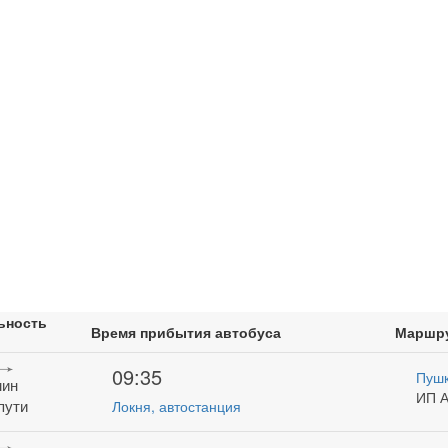
ьность
Время прибытия автобуса
Маршр
и
09:35
Пушк
мин
ИП А
пути
Локня, автостанция