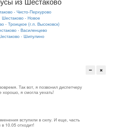
усы из Шестаково
аково - Чисто-Перхурово
Шестаково - Новое
о - Троицкое (г.п. Высоковск)
стаково - Василенцево
Шестаково - Шипулино
вовремя. Так вот, я позвонил диспетчеру
е хорошо, я смогла уехать!
менения вступили в силу. И еще, часть
 в 10.05 отходит!