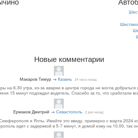
ычино
Автоб
Шест
Шестаков
Ше
Новые комментарии
Макаров Тимур
→
Казань
24 часа назад
 на 6.30 утра, из-за аварии в центре города не могла добраться 
меня 15 минут подождал водитель. Спасибо за то, что сработали вс
Ермаков Дмитрий
→
Севастополь
2 дня назад
Симферополя и Ялты. Имейте это ввиду, примерно с марта 2024 из
ополь идет с задержкой в 5-7 минут, я домой езжу на 10.00, так он