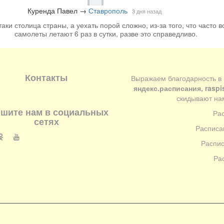
Куренда Павел
→
Ставрополь
3 дня назад
аки столица страны, а уехать порой сложно, из-за того, что часто вс
самолеты летают 6 раз в сутки, разве это справедливо.
Контакты
Выражаем благодарность в
яндекс.расписания, raspi
скидывают нам
шите нам в социальных
Ра
сетях
Расписа
Распис
Ра