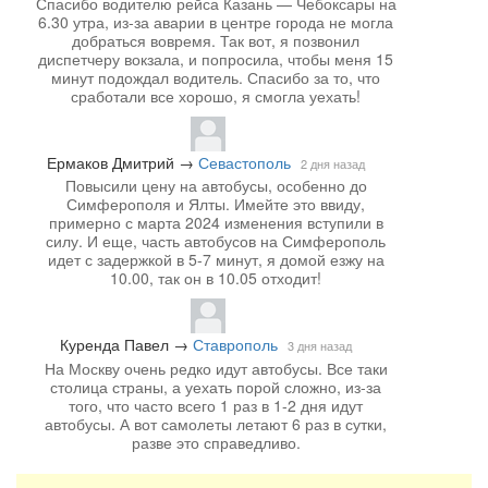
Спасибо водителю рейса Казань — Чебоксары на
6.30 утра, из-за аварии в центре города не могла
добраться вовремя. Так вот, я позвонил
диспетчеру вокзала, и попросила, чтобы меня 15
минут подождал водитель. Спасибо за то, что
сработали все хорошо, я смогла уехать!
Ермаков Дмитрий
→
Севастополь
2 дня назад
Повысили цену на автобусы, особенно до
Симферополя и Ялты. Имейте это ввиду,
примерно с марта 2024 изменения вступили в
силу. И еще, часть автобусов на Симферополь
идет с задержкой в 5-7 минут, я домой езжу на
10.00, так он в 10.05 отходит!
Куренда Павел
→
Ставрополь
3 дня назад
На Москву очень редко идут автобусы. Все таки
столица страны, а уехать порой сложно, из-за
того, что часто всего 1 раз в 1-2 дня идут
автобусы. А вот самолеты летают 6 раз в сутки,
разве это справедливо.