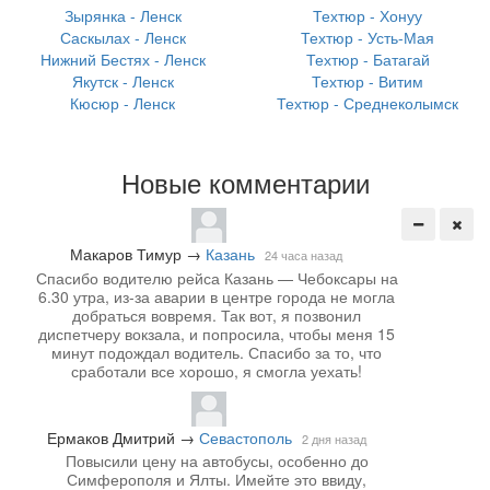
Зырянка - Ленск
Техтюр - Хонуу
Саскылах - Ленск
Техтюр - Усть-Мая
Нижний Бестях - Ленск
Техтюр - Батагай
Якутск - Ленск
Техтюр - Витим
Кюсюр - Ленск
Техтюр - Среднеколымск
Новые комментарии
Макаров Тимур
→
Казань
24 часа назад
Спасибо водителю рейса Казань — Чебоксары на
6.30 утра, из-за аварии в центре города не могла
добраться вовремя. Так вот, я позвонил
диспетчеру вокзала, и попросила, чтобы меня 15
минут подождал водитель. Спасибо за то, что
сработали все хорошо, я смогла уехать!
Ермаков Дмитрий
→
Севастополь
2 дня назад
Повысили цену на автобусы, особенно до
Симферополя и Ялты. Имейте это ввиду,