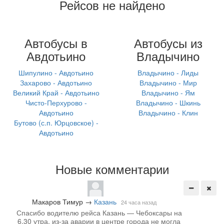
Рейсов не найдено
Автобусы в
Автобусы из
Авдотьино
Владычино
Шипулино - Авдотьино
Владычино - Лиды
Захарово - Авдотьино
Владычино - Мир
Великий Край - Авдотьино
Владычино - Ям
Чисто-Перхурово -
Владычино - Шкинь
Авдотьино
Владычино - Клин
Бутово (с.п. Юрцовское) -
Авдотьино
Новые комментарии
Макаров Тимур
→
Казань
24 часа назад
Спасибо водителю рейса Казань — Чебоксары на
6.30 утра, из-за аварии в центре города не могла