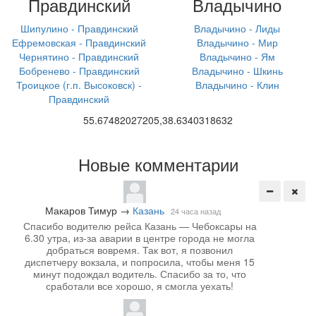
Правдинский
Владычино
Шипулино - Правдинский
Владычино - Лиды
Ефремовская - Правдинский
Владычино - Мир
Чернятино - Правдинский
Владычино - Ям
Бобренево - Правдинский
Владычино - Шкинь
Троицкое (г.п. Высоковск) -
Владычино - Клин
Правдинский
55.67482027205,38.6340318632
Новые комментарии
Макаров Тимур
→
Казань
24 часа назад
Спасибо водителю рейса Казань — Чебоксары на
6.30 утра, из-за аварии в центре города не могла
добраться вовремя. Так вот, я позвонил
диспетчеру вокзала, и попросила, чтобы меня 15
минут подождал водитель. Спасибо за то, что
сработали все хорошо, я смогла уехать!