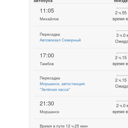
автобуса
поездк
11:05
2 ч.55
время в
Михайлов
Пересадка
3 ч.0
Автовокзал Северный
Ожида
17:00
2 ч.15
время в
Тамбов
Пересадка
2 ч.15
Моршанск, автостанция
Ожида
"Зелёная касса"
21:30
2 ч.0
время в
Моршанск
Время в пути 12 ч.25 мин