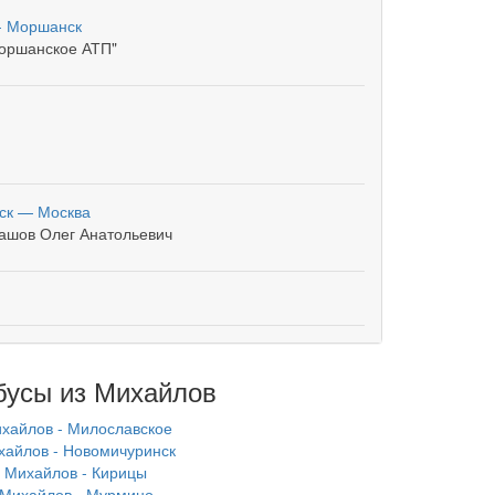
- Моршанск
оршанское АТП"
ск — Москва
ашов Олег Анатольевич
бусы из Михайлов
хайлов - Милославское
хайлов - Новомичуринск
Михайлов - Кирицы
Михайлов - Мурмино