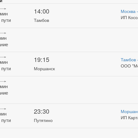
и
14:00
Москва 
 мин
ИП Косо
 пути
Тамбов
 мин
ние
19:15
Тамбов 
 мин
ООО "М
 пути
Моршанск
 мин
ние
23:30
Моршан
 мин
ИП Карт
 пути
Путятино