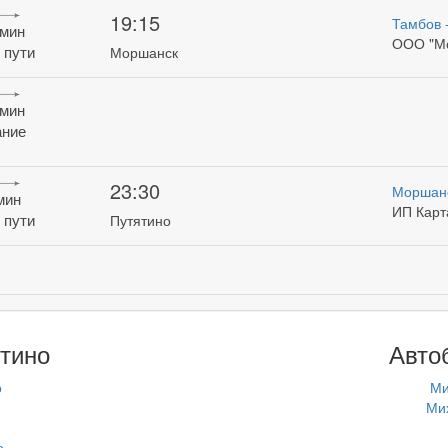
19:15
Тамбов 
 мин
ООО "М
 пути
Моршанск
 мин
ние
23:30
Моршан
 мин
ИП Карт
 пути
Путятино
тино
Авто
о
Ми
Ми
о