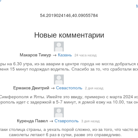
54.2019024146,40.09055784
Новые комментарии
Макаров Тимур
→
Казань
24 часа назад
 на 6.30 утра, из-за аварии в центре города не могла добраться 
меня 15 минут подождал водитель. Спасибо за то, что сработали вс
Ермаков Дмитрий
→
Севастополь
2 дня назад
Симферополя и Ялты. Имейте это ввиду, примерно с марта 2024 из
ополь идет с задержкой в 5-7 минут, я домой езжу на 10.00, так он
Куренда Павел
→
Ставрополь
3 дня назад
аки столица страны, а уехать порой сложно, из-за того, что часто вс
самолеты летают 6 раз в сутки, разве это справедливо.