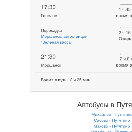
17:30
1 ч.45
время в
Горелое
Пересадка
2 ч.15
Моршанск, автостанция
Ожида
"Зелёная касса"
21:30
2 ч.0
время в
Моршанск
Время в пути 12 ч.25 мин
Автобусы в Путя
Михайлов - Путятин
Сасово - Путятино
Маково - Путятино
Кораблино - Путятин