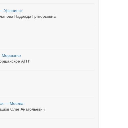
— Урюпинск
лапова Надежда Григорьевна
- Моршанск
оршанское АТП"
ск — Москва
ашов Олег Анатольевич