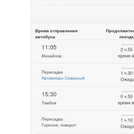
Время отправления
Продолжите
автобуса
поездк
11:05
2 ч.55
время в
Михайлов
Пересадка
1 ч.30
Автовокзал Северный
Ожида
15:30
0 ч.50
время в
Тамбов
Пересадка
1 ч.10
Горелое, поворот
Ожида