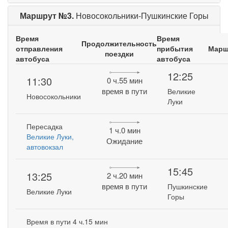
Маршрут №3.
Новосокольники-Пушкинские Горы
Время
Время
Продолжительность
отправления
прибытия
Марш
поездки
автобуса
автобуса
12:25
11:30
0 ч.55 мин
время в пути
Великие
Новосокольники
Луки
Пересадка
1 ч.0 мин
Великие Луки,
Ожидание
автовокзал
15:45
13:25
2 ч.20 мин
время в пути
Пушкинские
Великие Луки
Горы
Время в пути 4 ч.15 мин