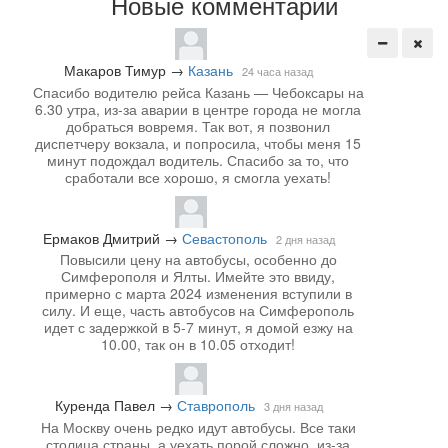
Новые комментарии
Макаров Тимур
→
Казань
24 часа назад
Спасибо водителю рейса Казань — Чебоксары на
6.30 утра, из-за аварии в центре города не могла
добраться вовремя. Так вот, я позвонил
диспетчеру вокзала, и попросила, чтобы меня 15
минут подождал водитель. Спасибо за то, что
сработали все хорошо, я смогла уехать!
Ермаков Дмитрий
→
Севастополь
2 дня назад
Повысили цену на автобусы, особенно до
Симферополя и Ялты. Имейте это ввиду,
примерно с марта 2024 изменения вступили в
силу. И еще, часть автобусов на Симферополь
идет с задержкой в 5-7 минут, я домой езжу на
10.00, так он в 10.05 отходит!
Куренда Павел
→
Ставрополь
3 дня назад
На Москву очень редко идут автобусы. Все таки
столица страны, а уехать порой сложно, из-за