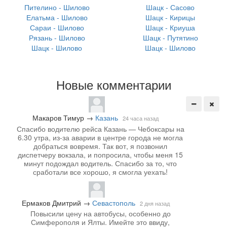
Пителино - Шилово
Шацк - Сасово
Елатьма - Шилово
Шацк - Кирицы
Сараи - Шилово
Шацк - Криуша
Рязань - Шилово
Шацк - Путятино
Шацк - Шилово
Шацк - Шилово
Новые комментарии
Макаров Тимур
→
Казань
24 часа назад
Спасибо водителю рейса Казань — Чебоксары на
6.30 утра, из-за аварии в центре города не могла
добраться вовремя. Так вот, я позвонил
диспетчеру вокзала, и попросила, чтобы меня 15
минут подождал водитель. Спасибо за то, что
сработали все хорошо, я смогла уехать!
Ермаков Дмитрий
→
Севастополь
2 дня назад
Повысили цену на автобусы, особенно до
Симферополя и Ялты. Имейте это ввиду,