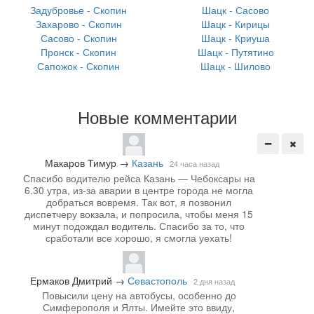
Задубровье - Скопин
Шацк - Сасово
Захарово - Скопин
Шацк - Кирицы
Сасово - Скопин
Шацк - Криуша
Пронск - Скопин
Шацк - Путятино
Сапожок - Скопин
Шацк - Шилово
Новые комментарии
Макаров Тимур
→
Казань
24 часа назад
Спасибо водителю рейса Казань — Чебоксары на
6.30 утра, из-за аварии в центре города не могла
добраться вовремя. Так вот, я позвонил
диспетчеру вокзала, и попросила, чтобы меня 15
минут подождал водитель. Спасибо за то, что
сработали все хорошо, я смогла уехать!
Ермаков Дмитрий
→
Севастополь
2 дня назад
Повысили цену на автобусы, особенно до
Симферополя и Ялты. Имейте это ввиду,