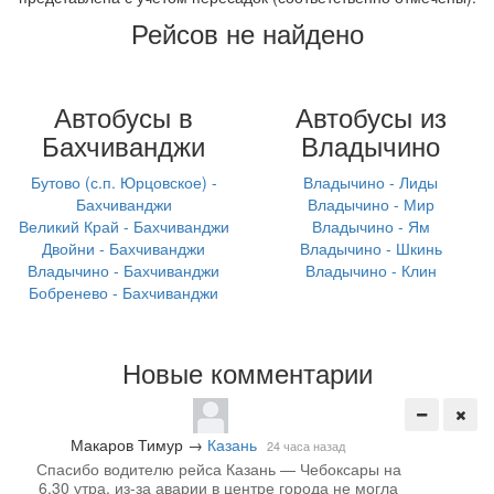
Рейсов не найдено
Автобусы в
Автобусы из
Бахчиванджи
Владычино
Бутово (с.п. Юрцовское) -
Владычино - Лиды
Бахчиванджи
Владычино - Мир
Великий Край - Бахчиванджи
Владычино - Ям
Двойни - Бахчиванджи
Владычино - Шкинь
Владычино - Бахчиванджи
Владычино - Клин
Бобренево - Бахчиванджи
Новые комментарии
Макаров Тимур
→
Казань
24 часа назад
Спасибо водителю рейса Казань — Чебоксары на
6.30 утра, из-за аварии в центре города не могла