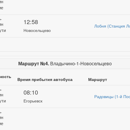
ин
ие
12:58
ин
Лобня (Станция Л
ути
Новосельцево
Маршрут №4.
Владычино-1-Новосельцево
ность
Время прибытия автобуса
Маршрут
08:10
ин
Радовицы (1-й По
ути
Егорьевск
ин
ие