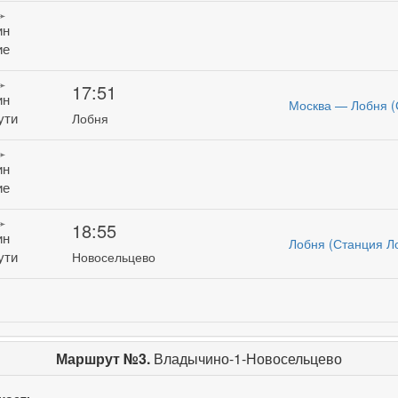
ин
ие
17:51
ин
Москва — Лобня (
ути
Лобня
ин
ие
18:55
ин
Лобня (Станция Л
ути
Новосельцево
Маршрут №3.
Владычино-1-Новосельцево