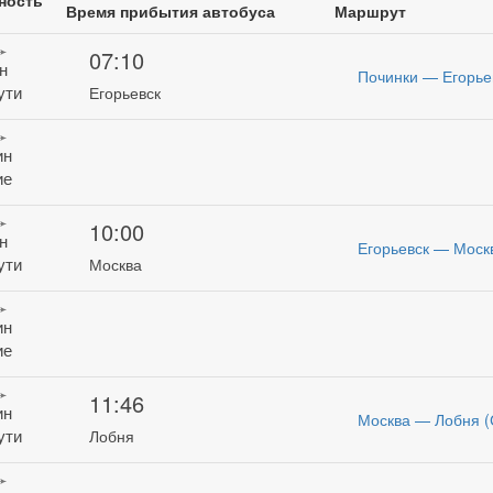
ность
Время прибытия автобуса
Маршрут
07:10
н
Починки — Егорье
ути
Егорьевск
ин
ие
10:00
н
Егорьевск — Москв
ути
Москва
ин
ие
11:46
ин
Москва — Лобня (
ути
Лобня