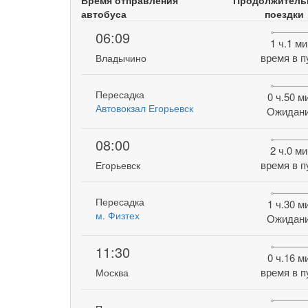
Время отправления
Продолжитель
автобуса
поездки
06:09
1 ч.1 ми
время в п
Владычино
Пересадка
0 ч.50 м
Автовокзал Егорьевск
Ожидан
08:00
2 ч.0 ми
время в п
Егорьевск
Пересадка
1 ч.30 м
м. Физтех
Ожидан
11:30
0 ч.16 м
время в п
Москва