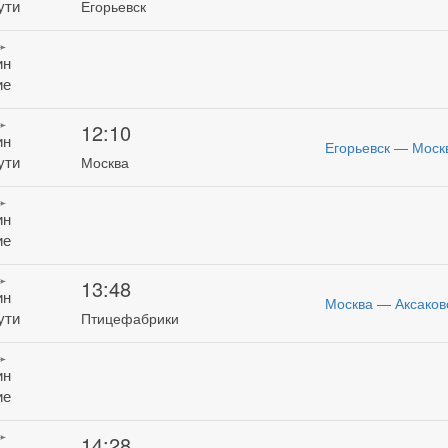
ути
Егорьевск
ин
ие
12:10
ин
Егорьевск — Москв
ути
Москва
ин
ие
13:48
ин
Москва — Аксаков
ути
Птицефабрики
ин
ие
14:28