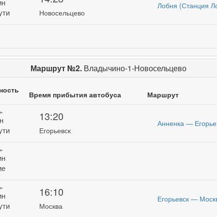
ин
Лобня (Станция Л
ути
Новосельцево
Маршрут №2.
Владычино-1-Новосельцево
ность
Время прибытия автобуса
Маршрут
13:20
н
Анненка — Егорье
ути
Егорьевск
ин
ие
16:10
ин
Егорьевск — Москв
ути
Москва