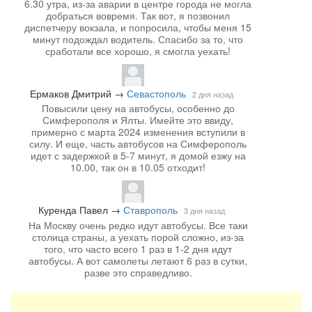
6.30 утра, из-за аварии в центре города не могла
добраться вовремя. Так вот, я позвонил
диспетчеру вокзала, и попросила, чтобы меня 15
минут подождал водитель. Спасибо за то, что
сработали все хорошо, я смогла уехать!
Ермаков Дмитрий
→
Севастополь
2 дня назад
Повысили цену на автобусы, особенно до
Симферополя и Ялты. Имейте это ввиду,
примерно с марта 2024 изменения вступили в
силу. И еще, часть автобусов на Симферополь
идет с задержкой в 5-7 минут, я домой езжу на
10.00, так он в 10.05 отходит!
Куренда Павел
→
Ставрополь
3 дня назад
На Москву очень редко идут автобусы. Все таки
столица страны, а уехать порой сложно, из-за
того, что часто всего 1 раз в 1-2 дня идут
автобусы. А вот самолеты летают 6 раз в сутки,
разве это справедливо.